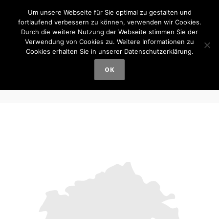
Um unsere Webseite für Sie optimal zu gestalten und
fortlaufend verbessern zu können, verwenden wir Cookies.
Durch die weitere Nutzung der Webseite stimmen Sie der
Verwendung von Cookies zu. Weitere Informationen zu
Cookies erhalten Sie in unserer Datenschutzerklärung.
Mecklenburg-
OK
Vorpommern