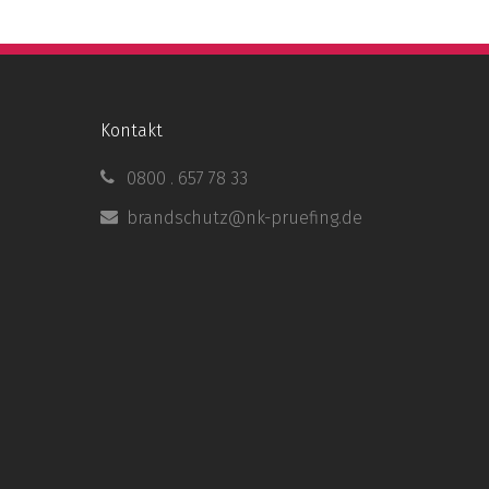
Kontakt
0800 . 657 78 33
brandschutz@nk-pruefing.de