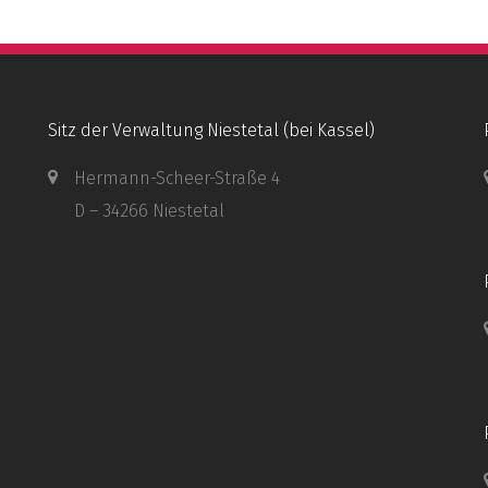
Sitz der Verwaltung Niestetal (bei Kassel)
Hermann-Scheer-Straße 4
D – 34266 Niestetal