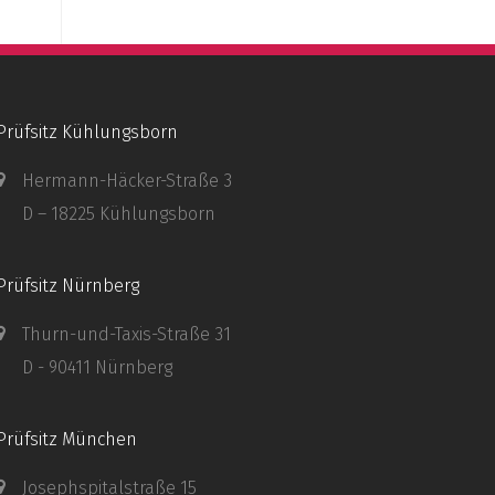
Prüfsitz Kühlungsborn
Hermann-Häcker-Straße 3
D – 18225 Kühlungsborn
Prüfsitz Nürnberg
Thurn-und-Taxis-Straße 31
D - 90411 Nürnberg
Prüfsitz München
Josephspitalstraße 15