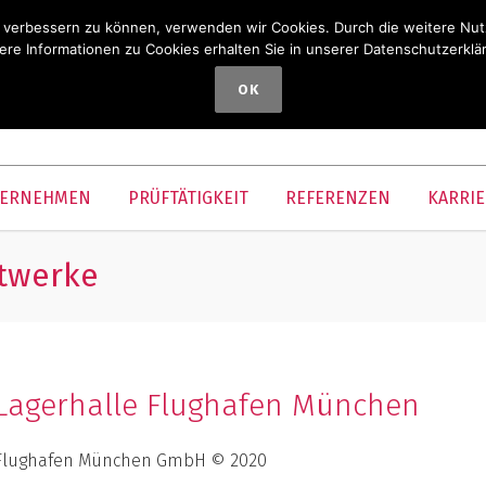
nd verbessern zu können, verwenden wir Cookies. Durch die weitere N
ere Informationen zu Cookies erhalten Sie in unserer Datenschutzerklä
OK
ERNEHMEN
PRÜFTÄTIGKEIT
REFERENZEN
KARRIE
ftwerke
Lagerhalle Flughafen München
Flughafen München GmbH © 2020